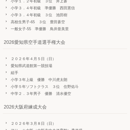
小学１．２年初級 ３位 井上蒼
小学３．４年初級 準優勝 西田憲信
小学３．４年初級 ３位 池田樹
高校生男子-65 ３位 豊田蒼空
一般女子-55 準優勝 鳥井亜美里
2026愛知県空手道選手権大会
２０２６年４月５日（日）
愛知県武道館第一競技場
組手
小学３年上級 優勝 中川虎太朗
小学５年ソフトクラス ３位 住野佑斗
中学２．３年男子 優勝 清水優空
2026大阪府練成大会
２０２６年３月８日（日）