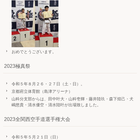
おめでとうございます。
2023極真祭
令和５年８月２６・２７日（土・日）。
京都府立体育館（島津アリーナ）
山科分支部からは、田中叶大・山科壱輝・藤井陸玖・森下煌己・犬
嶋悠貴・清水優空・清水陸叶が出場致しました。
2023全関西空手道選手権大会
令和５年５月２１日（日）