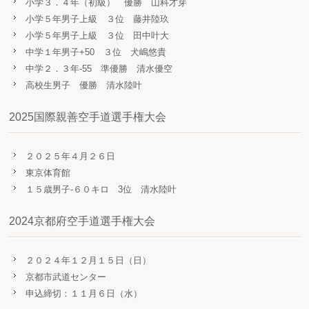
小学３．４年（初級） 優勝 山科才芽
小学５年男子上級 ３位 藤井陸玖
小学５年男子上級 ３位 田中叶大
中学１年男子+50 ３位 犬嶋悠貴
中学２．３年-55 準優勝 清水優空
高校生男子 優勝 清水陸叶
2025国際親善空手道選手権大会
２０２５年４月２６日
東京体育館
１５歳男子-６０キロ 3位 清水陸叶
2024京都府空手道選手権大会
２０２４年１２月１５日（日）
京都市武道センター
申込締切：１１月６日（水）