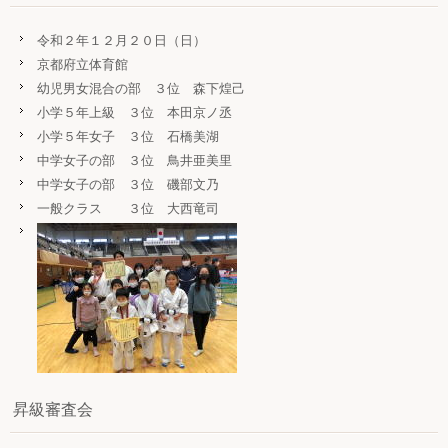
令和２年１２月２０日（日）
京都府立体育館
幼児男女混合の部 ３位 森下煌己
小学５年上級 ３位 本田京ノ丞
小学５年女子 ３位 石橋美湖
中学女子の部 ３位 鳥井亜美里
中学女子の部 ３位 磯部文乃
一般クラス ３位 大西竜司
昇級審査会