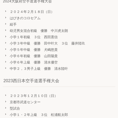
2024大阪府空手道選手権大会
２０２４年２月１８日（日）
はびきのコロセアム
組手
幼児男女混合初級 優勝 中川虎太朗
小学１年初級 ３位 西田憲信
小学３年中級 優勝 田中叶大 ３位 藤井陸玖
小学５年中級 優勝 犬嶋悠貴
小学６年初級 優勝 山田陽貴
小学６年上級 優勝 清水優空
中学２，３男子上級 優勝 清水陸叶
2023西日本空手道選手権大会
２０２３年１２月１０日（日）
京都市武道センター
型試合
小学１・２年上級 ３位 松浦航太郎