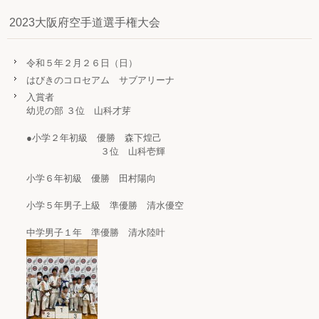
2023大阪府空手道選手権大会
令和５年２月２６日（日）
はびきのコロセアム サブアリーナ
入賞者
幼児の部 ３位 山科才芽
●小学２年初級 優勝 森下煌己
３位 山科壱輝
小学６年初級 優勝 田村陽向
小学５年男子上級 準優勝 清水優空
中学男子１年 準優勝 清水陸叶