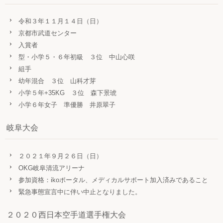
令和３年１１月１４日（日）
京都市武道センター
入賞者
型・小学５・６年初級 ３位 中山心咲
組手
幼年混合 ３位 山科才芽
小学５年+35KG ３位 森下景琥
小学６年女子 準優勝 井原翠子
岐阜大会
２０２１年９月２６日（日）
OKG岐阜清流アリーナ
参加資格：ikoポータル、メディカルサポート加入済みであること
緊急事態宣言中に伴い中止となりました。
２０２０西日本空手道選手権大会