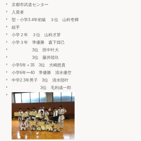
京都市武道センター
入賞者
型・小学3.4年初級 ３位 山科壱輝
組手
小学２年 ３位 山科才芽
小学３年 準優勝 森下煌己
3位 田中叶大
3位 藤井陸玖
小学5年＋35 3位 犬嶋悠貴
小学6年ー40 準優勝 清水優空
中学2.3年男子 3位 清水陸叶
3位 毛利成一郎