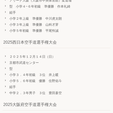
アリーナ大阪（大阪市中央体育館）柔道場
型 小学４~６年初級 準優勝 作本礼綺
組手
小学２年上級 準優勝 中川虎太朗
小学３年上級 準優勝 山科才芽
小学５年初級 準優勝 平尾怜誠
2025西日本空手道選手権大会
２０２５年１２月１４日（日）
京都市武道センター
型
小学３．４年初級 ３位 井上暖
小学５．６年初級 優勝 住野佑斗
組手
中学２．３年男子 ３位 豊田蒼空
2025大阪府空手道選手権大会