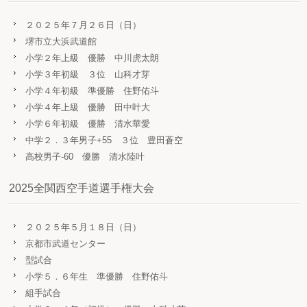
２０２５年７月２６日（日）
堺市立大浜武道館
小学２年上級 優勝 中川虎太朗
小学３年初級 ３位 山科才芽
小学４年初級 準優勝 住野佑斗
小学４年上級 優勝 田中叶大
小学６年初級 優勝 清水華愛
中学２．３年男子+55 ３位 豊田蒼空
高校男子-60 優勝 清水陸叶
2025全関西空手道選手権大会
２０２５年５月１８日（日）
京都市武道センター
型試合
小学５．６年生 準優勝 住野佑斗
組手試合