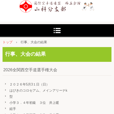
-3
トップ
›
行事、大会の結果
行事、大会の結果
2026全関西空手道選手権大会
２０２６年5月3１日（日）
はびきのコロセアム、メインアリーナk
型
小学３．４年初級 ３位 井上暖
組手