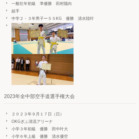
一般壮年初級 準優勝 田村陽向
組手
中学２・３年男子ー５５KG 優勝 清水陸叶
2023年全中部空手道選手権大会
２０２３年９月１７日（日）
OKGぎふ清流アリーナ
小学３年初級 優勝 田中叶大
小学６年上級 優勝 清水優空