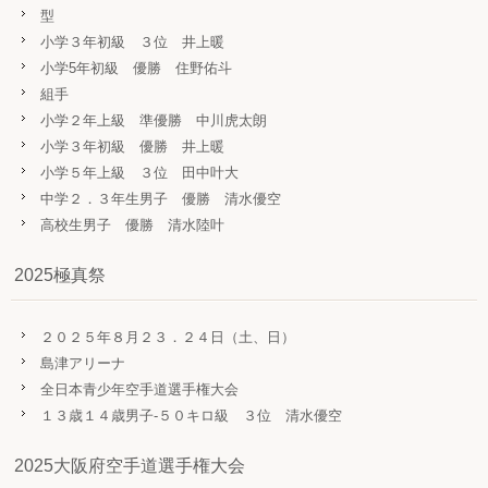
型
小学３年初級 ３位 井上暖
小学5年初級 優勝 住野佑斗
組手
小学２年上級 準優勝 中川虎太朗
小学３年初級 優勝 井上暖
小学５年上級 ３位 田中叶大
中学２．３年生男子 優勝 清水優空
高校生男子 優勝 清水陸叶
2025極真祭
２０２５年８月２３．２４日（土、日）
島津アリーナ
全日本青少年空手道選手権大会
１３歳１４歳男子-５０キロ級 ３位 清水優空
2025大阪府空手道選手権大会